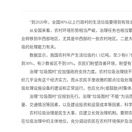
“到2020年，全国90%以上行政村的生活垃圾要得到有
从全国来看，农村环境形势相当严峻，治理任务也相当繁重
业转移到中西部地区，尤其是中西部的一些农村地区。二是
圾的处理能力有关。
数据显示，我国农村年产生活垃圾约1.1亿吨，至少有0.7
到30%，有少数省区不到10%。农民们盼望改善环境，盼望
治理“垃圾围村”应加强政府支持力度。农村垃圾治理绕不
织几乎没有这个经济实力，而从农民手里收缴的那点垃圾处理
圾处理设施设备的建设和正常运行。也应允许(或鼓励)村集
治理“垃圾围村”应规划先行。治理“垃圾围村”不能“为治
量、交通情况等因素，以及建设投资和运营成本等因素，科学
农村垃圾治理是民生大事，应建立长效治理机制。要把农村
在垃圾治理中的主体地位，充分调动农民在农村环境保护及