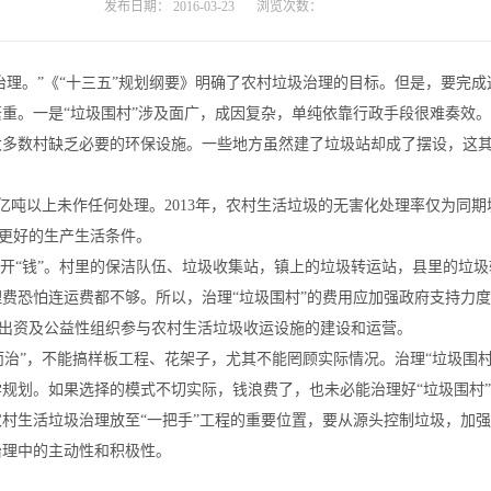
发布日期：
2016-03-23
浏览次数：
效治理。”《“十三五”规划纲要》明确了农村垃圾治理的目标。但是，要完
。一是“垃圾围村”涉及面广，成因复杂，单纯依靠行政手段很难奏效。比
大多数村缺乏必要的环保设施。一些地方虽然建了垃圾站却成了摆设，这
亿吨以上未作任何处理。2013年，农村生活垃圾的无害化处理率仅为同
有更好的生产生活条件。
开“钱”。村里的保洁队伍、垃圾收集站，镇上的垃圾转运站，县里的垃圾
费恐怕连运费都不够。所以，治理“垃圾围村”的费用应加强政府支持力
体出资及公益性组织参与农村生活垃圾收运设施的建设和运营。
而治”，不能搞样板工程、花架子，尤其不能罔顾实际情况。治理“垃圾围
规划。如果选择的模式不切实际，钱浪费了，也未必能治理好“垃圾围村
生活垃圾治理放至“一把手”工程的重要位置，要从源头控制垃圾，加强农
治理中的主动性和积极性。