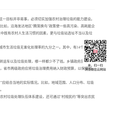
成这一目标并非易事，必须切实加强农村治理垃圾的能力建设。
如，沿海发达地区“腾笼换鸟”政策使一些高污染、高耗能企
其中既有农村人生活习惯的因素，更与垃圾站选址不当以及垃
期城市生活垃圾无害化处理率的九分之一。其中，有14个省市不
转运车以及垃圾处理，哪一样都少不了钱。乡镇政府及村社组
亲，扫一扫
度，省市两级政府应将垃圾治理费用纳入财政预算，以保障垃
浏览微信云网站
村”应结合当地的实际情况。比如，地域范围、人口分布、垃圾
”。
村垃圾处理队伍体系建设，还可通过“村规民约”等突出农民