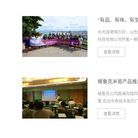
“有品、有味、有生活
水光潋滟晴方好，山色
科技有限公司怀着一颗感
查看详情
组织公司核心金牌客户
品、有味、有生活的美
伟壮丽；水清沙细的沙
格鲁克米易产品推
馆，奔放热烈；热闹非凡
景带来一种别样的舒爽
格鲁克公司圆满完成四
融！ 在芭提雅，公
置 会议中有技术部刘广敏
海面上，豪华游轮劈波
在市场上努力地开拓市
查看详情
的带领下，大家争先恐
大家讲解格鲁克公司的
的蔚蓝世界。微风轻拂
体方案。优化产量：达
海鲜大餐。感谢格鲁
物果实重量、尺寸、均