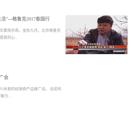
”---格鲁克2017泰国行
空蒙雨亦奇。金秋九月，北京格鲁克
恩的心...
及公司部分优秀员工开启了一段有
妙泰国之行。金碧辉煌的大皇宫，雄
美岛，宁静优美；激烈无比的泰拳
广会
的芭提雅，魅力无限；······如画的风
，大家欢声笑语，把酒言欢，其乐融
川米易的经销商产品推广会。 会前布
司组织了一次游轮之旅，一望无际的
为...
斩浪一路前行，亦如格鲁克的同仁们
场，勇往直前。海阔凭鱼跃，在罗总
后的跃入海中，去征服一片属于自己
三大理念，优化产量、地球安全、整
，大家拿起鱼竿，再为自己钓起一顿
到作物产量和品质的构成，包括：作
克带来的一次全身心的放松之旅！ 格
匀度、坚实度、着色、外观、风味和