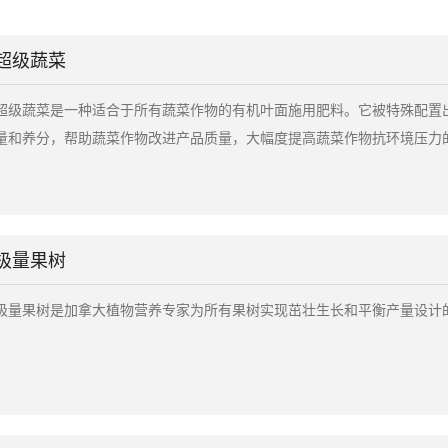
1、快速补充能量和全面营养，促进蔬菜茁壮
2、增强免疫系统，蔬菜抗病性特好，病虫害
3、养分吸收利用率高，增强光合作用；
超级蔬菜
4、延长蔬菜采收期，果实更耐贮藏。
超级蔬菜是一种适合于所有蔬菜作物的有机叶面施用肥料。它被特殊配置
量和养分，帮助蔬菜作物改进产品质量，大幅度提高蔬菜作物抗环境压力
极量果树
极量果树是加拿大植物营养专家为所有果树实现茁壮生长和平衡产量设计