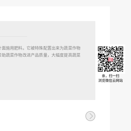
叶面施用肥料。它被特殊配置出来为蔬菜作物
帮助蔬菜作物改进产品质量，大幅度提高蔬菜
g/L
亲，扫一扫
浏览微信云网站
以后每隔7-10天喷施一次；
，以后每间隔7-10天喷施一次。