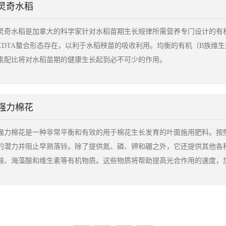
灵奇水稻
灵奇水稻是加拿大的科学家针对水稻苗期生长规律所需营养专门设计的有
EDTA螯合形态存在，以利于水稻秧苗的吸收利用。均衡的有机（B族维
素配比将对水稻苗期的健康生长起到必不可少的作用。
强力棉花
强力棉花是一种非常平衡和有效的用于棉花生长发育的叶面施用肥料。按
的潜力并阻止早熟落铃。除了提供氮、磷、钾和硼之外，它还提供其他各
酸、海藻酸和维生素等有机物质。这些物质将帮助提高光合作用的速度，
本产品保证在棉花生育阶段营养和能量的有效性，使棉花得到好的产量和