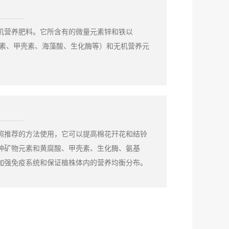
机营养肥料。它所含有的微量元素锌和铁以
生素、甲壳素、海藻酸、生化酶等）和无机营养元
照推荐的方法使用，它可以提高棉花幵花和结铃
种矿物元素和黄腐酸、甲壳素、生化酶、氨基
加强免疫系统和保证植株体内的营养均衡分布。
好的品质。