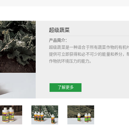
超级蔬菜
产品简介：
超级蔬菜是一种适合于所有蔬菜作物的有机
提供可立即获得和必不可少的能量和养分，
作物抗环境压力的能力。
技术指标：
N+P
O
+K
O≥200g/L，黄腐酸≥30
2
5
2
了解更多
包装规格：
20毫升；150毫升；1000毫升
使用时期：
稀释600-1000倍
1、移植作物：蔬菜移植后4-5天喷施第一次，
2、播种作物：小苗长出4个叶片时喷施第一次
主要功能：