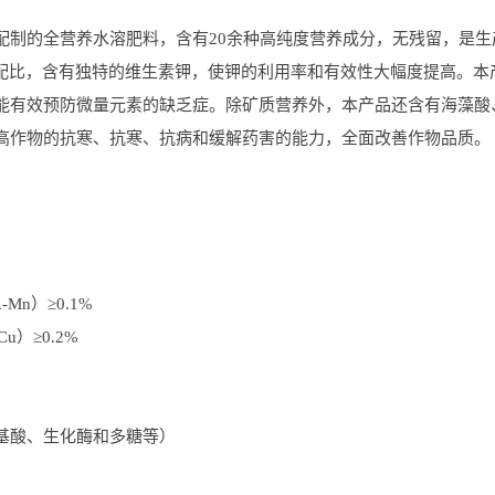
配制的全营养水溶肥料，含有20余种高纯度营养成分，无残留，是
35配比，含有独特的维生素钾，使钾的利用率和有效性大幅度提高。本
能有效预防微量元素的缺乏症。除矿质营养外，本产品还含有海藻酸
高作物的抗寒、抗寒、抗病和缓解药害的能力，全面改善作物品质。
-Mn）≥0.1%
-Cu）≥0.2%
基酸、生化酶和多糖等）