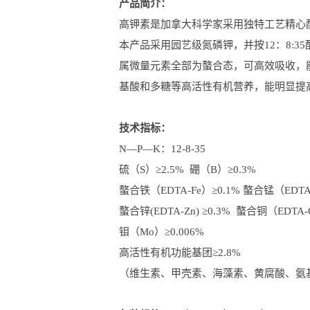
产品简介：
高钾素是加拿大科学家采用独特工艺精心
本产品采用园艺级氮磷钾，并按12：8:
属微量元素全部为螯合态，可高效吸收，
基酸和多糖等高活性有机营养，能明显提
技术指标：
N—P—K：12-8-35
硫（S）≥2.5% 硼（B）≥0.3%
螯合铁（EDTA-Fe）≥0.1% 螯合锰（EDTA
螯合锌(EDTA-Zn) ≥0.3% 螯合铜（EDTA
钼（Mo）≥0.006%
高活性有机功能基团≥2.8%
（维生素、甲壳素、海藻素、黄腐酸、氨