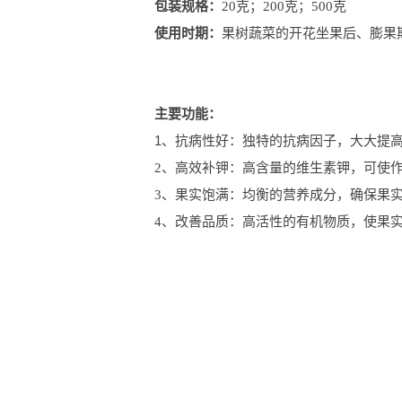
包装规格：
20克；200克；500克
使用时期：
果树蔬菜的开花坐果后、膨果
主要功能：
1、抗病性好：独特的抗病因子，大大提
2、高效补钾：高含量的维生素钾，可使
3、果实饱满：均衡的营养成分，确保果
4、改善品质：高活性的有机物质，使果