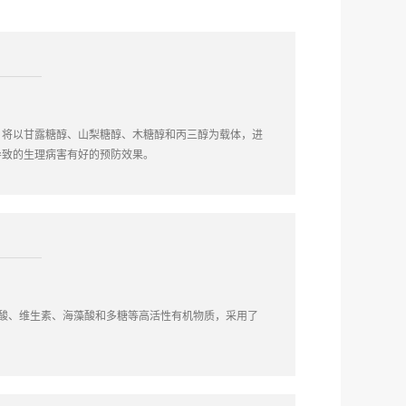
，将以甘露糖醇、山梨糖醇、木糖醇和丙三醇为载体，进
导致的生理病害有好的预防效果。
腐酸、维生素、海藻酸和多糖等高活性有机物质，采用了