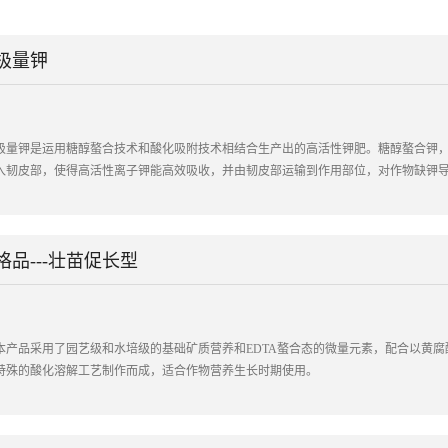
极量钾
极量钾是运用糖醇螯合技术和酸化吸附技术相结合生产出的高活性钾肥。糖醇螯合钾
入韧皮部，使得高活性离子钾能高效吸收，并由韧皮部运输到作用部位，对作物缺钾
格品---壮苗促长型
本产品采用了园艺级和水培级的基础矿质营养和EDTA螯合态的微量元素，配合以黄
特殊的酸化溶解工艺制作而成，适合作物营养生长时期使用。