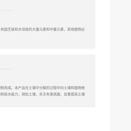
具有园艺级和水培级的大量元素和中量元素，其他植物必
配制而成。本产品在土壤中分解的过程中向土壤和植物根
肥和吸水能力，疏松土壤，杀灭有害病菌，显著提高土壤