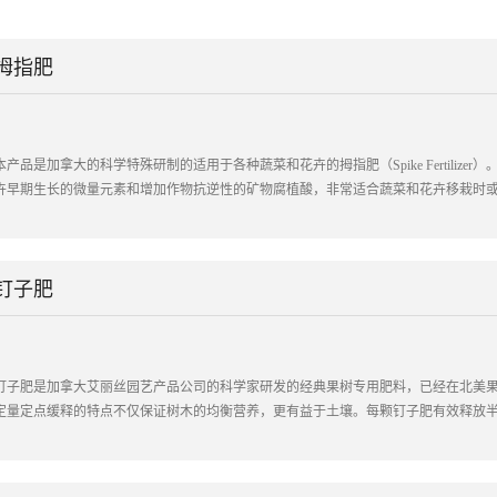
主要功能：
1、 缓释—肥效可持续到60天；
2、 方便—施肥只需用手一按；
拇指肥
3、 精准—定量施肥，精准定位。
本产品是加拿大的科学特殊研制的适用于各种蔬菜和花卉的拇指肥（Spike Fertili
卉早期生长的微量元素和增加作物抗逆性的矿物腐植酸，非常适合蔬菜和花卉移栽时
钉子肥
钉子肥是加拿大艾丽丝园艺产品公司的科学家研发的经典果树专用肥料，已经在北美
定量定点缓释的特点不仅保证树木的均衡营养，更有益于土壤。每颗钉子肥有效释放半径
木根系带，肥料利用率可达80%以上，从而促进树木健康成长。