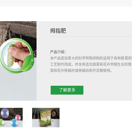
拇指肥
产品介绍：
本产品是加拿大的科学特殊研制的适用于各种蔬菜和花卉的拇指
工艺制作而成，并含有适合蔬菜和花卉早期生长的微
菜和花卉移栽时或移栽后和开花期使用。
使用方法：
在作物移栽后或者作物生长早期和开花期，在作物两
了解更多
将本产品按入距土壤表面2厘米以下为止。
营养含量：
N-P-K 8-18-6+TE
B≥0.16% Zn≥0.20% 矿物腐植酸≥3%