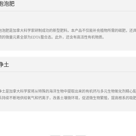
泡泡肥
泡泡肥是加拿大科学家研制成功的新型肥料。本产品不仅能补充植物所需的碳肥，还
须的微量元素全部为EDTA螯合态。此外，还含有高活性有机物质。
净土
净土是加拿大科学家将从特殊的海洋生物中提取出来的有机钙与多元生物氧化剂精心
系持续不断地供给氧气和钙离子，改善土壤微环境，促进微生物繁殖，提高根系的吸
的PH值。